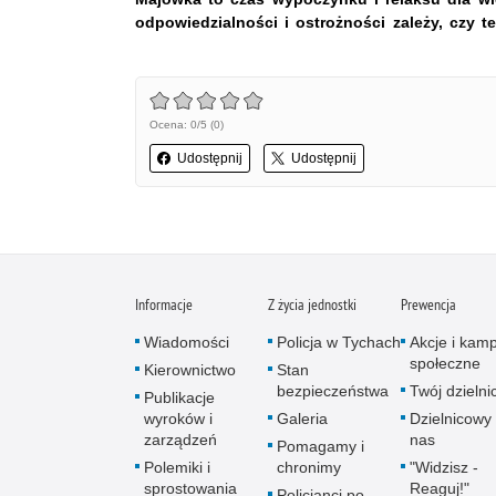
odpowiedzialności i ostrożności zależy, czy t
Ocena: 0/5 (0)
Udostępnij
Udostępnij
Informacje
Z życia jednostki
Prewencja
Wiadomości
Policja w Tychach
Akcje i kam
społeczne
Kierownictwo
Stan
bezpieczeństwa
Twój dzieln
Publikacje
wyroków i
Galeria
Dzielnicowy 
zarządzeń
nas
Pomagamy i
Polemiki i
chronimy
"Widzisz -
sprostowania
Reaguj!"
Policjanci po