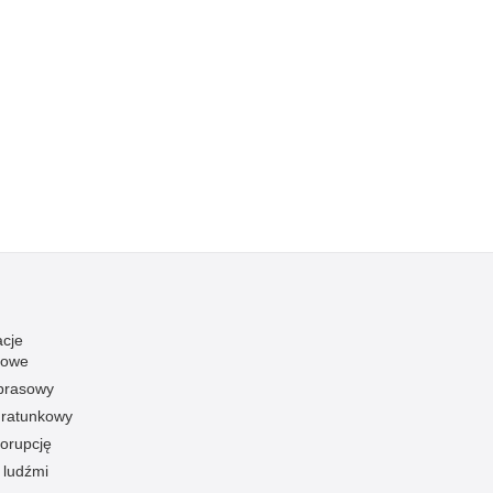
acje
towe
 prasowy
ratunkowy
korupcję
 ludźmi