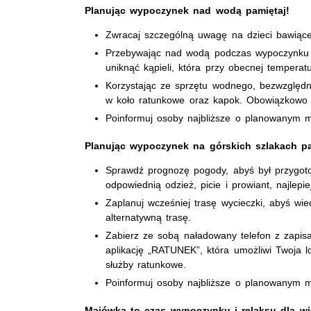
Planując wypoczynek nad wodą pamiętaj!
Zwracaj szczególną uwagę na dzieci bawiąc
Przebywając nad wodą podczas wypoczynku c
uniknąć kąpieli, która przy obecnej temper
Korzystając ze sprzętu wodnego, bezwzględn
w koło ratunkowe oraz kapok. Obowiązkowo 
Poinformuj osoby najbliższe o planowanym m
Planując wypoczynek na górskich szlakach pa
Sprawdź prognozę pogody, abyś był przygo
odpowiednią odzież, picie i prowiant, najlepi
Zaplanuj wcześniej trasę wycieczki, abyś wied
alternatywną trasę.
Zabierz ze sobą naładowany telefon z zapi
aplikację „RATUNEK”, która umożliwi Twoja lo
służby ratunkowe.
Poinformuj osoby najbliższe o planowanym m
Majówka to czas wypoczynku i relaksu dla wie