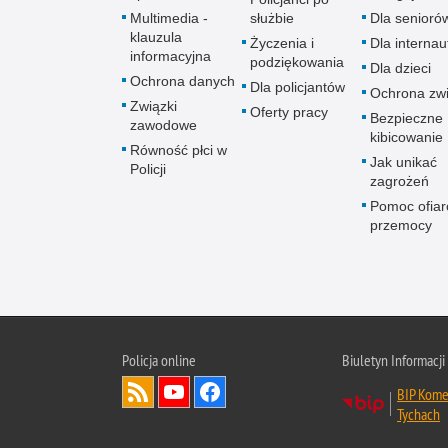
Multimedia -
służbie
Dla senioró
klauzula
Życzenia i
Dla interna
informacyjna
podziękowania
Dla dzieci
Ochrona danych
Dla policjantów
Ochrona zwi
Związki
Oferty pracy
Bezpieczne
zawodowe
kibicowanie
Równość płci w
Jak unikać
Policji
zagrożeń
Pomoc ofia
przemocy
Policja online
Biuletyn Informacji
BIP Komen
Tychach