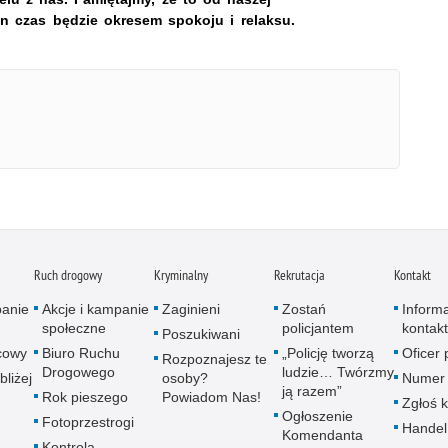
en czas będzie okresem spokoju i relaksu.
Ruch drogowy
Kryminalny
Rekrutacja
Kontakt
panie
Akcje i kampanie
Zaginieni
Zostań
Inform
społeczne
policjantem
kontak
Poszukiwani
icowy
Biuro Ruchu
„Policję tworzą
Oficer
Rozpoznajesz te
Drogowego
ludzie… Twórzmy
bliżej
osoby?
Numer 
ją razem”
Rok pieszego
Powiadom Nas!
Zgłoś 
Ogłoszenie
Fotoprzestrogi
Handel
Komendanta
Kontrola