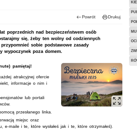
KI
PU
Powrót
Drukuj
PO
MU
lat poprzednich nad bezpieczeństwem osób
starajmy się, żeby ten wolny od codziennych
OC
o przypomnieć sobie podstawowe zasady
ZW
ny wypoczynek poza domem.
RÓ
ute) pamiętaj!
ażdej atrakcyjnej ofercie
ekt, informacje o nim i
.
 pensjonatów lub portali
wców.
pomocą przesłanego linka.
rwacją miejsc oraz
 e-maile i te, które wysłałeś jak i te, które otrzymałeś).