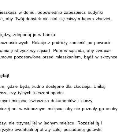
 mieszkasz w domu, odpowiednio zabezpiecz budynki
e, aby Twój dobytek nie stał się łatwym łupem złodziei.
iędzy, zdeponuj je w banku.
łecznościowych. Relacje z podróży zamieść po powrocie.
nia jest życzliwy sąsiad. Poproś sąsiada, aby zwracał
klamowe pozostawione przed mieszkaniem, bądź w skrzynce
ętaj!
tam, gdzie będą trudno dostępne dla złodzieja. Unikaj
cza czy tylnych kieszeni spodni.
amym miejscu, zwłaszcza dokumentów i kluczy.
niczej ani w widocznym miejscu, aby nie poznały go osoby
zy, nie trzymaj jej w jednym miejscu. Rozdziel ją i
yzyko ewentualnej utraty całej posiadanej gotówki.