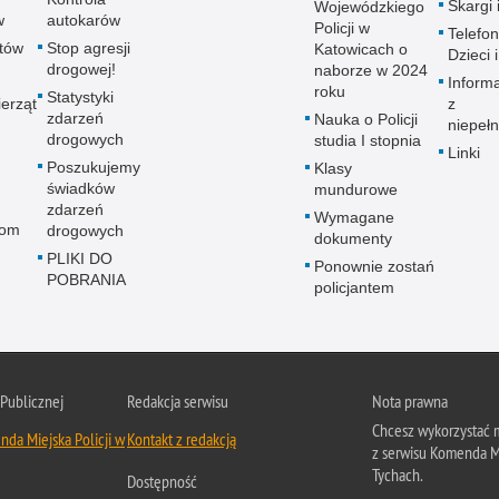
Skargi 
Wojewódzkiego
w
autokarów
Policji w
Telefon
utów
Stop agresji
Katowicach o
Dzieci 
drogowej!
naborze w 2024
Inform
roku
Statystyki
erząt
z
zdarzeń
Nauka o Policji
niepeł
drogowych
studia I stopnia
Linki
Poszukujemy
Klasy
świadków
mundurowe
zdarzeń
Wymagane
rom
drogowych
dokumenty
PLIKI DO
Ponownie zostań
POBRANIA
policjantem
 Publicznej
Redakcja serwisu
Nota prawna
Chcesz wykorzystać m
da Miejska Policji w
Kontakt z redakcją
z serwisu Komenda Mi
Tychach.
Dostępność