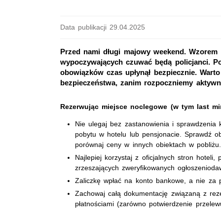
Data publikacji 29.04.2025
Przed nami długi majowy weekend. Wzorem 
wypoczywających czuwać będą policjanci. Po
obowiązków czas upłynął bezpiecznie. Wart
bezpieczeństwa, zanim rozpoczniemy aktyw
Rezerwując miejsce noclegowe (w tym last min
Nie ulegaj bez zastanowienia i sprawdzenia k
pobytu w hotelu lub pensjonacie. Sprawdź obi
porównaj ceny w innych obiektach w pobliżu
Najlepiej korzystaj z oficjalnych stron hoteli,
zrzeszających zweryfikowanych ogłoszenioda
Zaliczkę wpłać na konto bankowe, a nie za 
Zachowaj całą dokumentację związaną z reze
płatnościami (zarówno potwierdzenie przelewu,