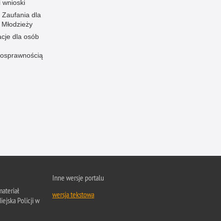
i wnioski
 Zaufania dla
i Młodzieży
acje dla osób
nosprawnością
Inne wersje portalu
ateriał
wersja tekstowa
ejska Policji w