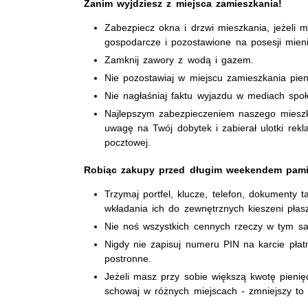
Zanim wyjdziesz z miejsca zamieszkania!
Zabezpiecz okna i drzwi mieszkania, jeżeli
gospodarcze i pozostawione na posesji mieni
Zamknij zawory z wodą i gazem.
Nie pozostawiaj w miejscu zamieszkania pien
Nie nagłaśniaj faktu wyjazdu w mediach spo
Najlepszym zabezpieczeniem naszego mieszka
uwagę na Twój dobytek i zabierał ulotki re
pocztowej.
Robiąc zakupy przed długim weekendem pami
Trzymaj portfel, klucze, telefon, dokumenty 
wkładania ich do zewnętrznych kieszeni płasz
Nie noś wszystkich cennych rzeczy w tym s
Nigdy nie zapisuj numeru PIN na karcie płat
postronne.
Jeżeli masz przy sobie większą kwotę pienięd
schowaj w różnych miejscach - zmniejszy to r