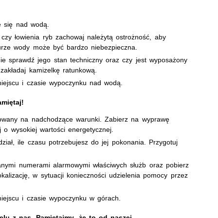
e się nad wodą.
zy łowienia ryb zachowaj należytą ostrożność, aby
aturze wody może być bardzo niebezpieczna.
ie sprawdź jego stan techniczny oraz czy jest wyposażony
zakładaj kamizelkę ratunkową.
iejscu i czasie wypoczynku nad wodą.
miętaj!
towany na nadchodzące warunki. Zabierz na wyprawę
ej o wysokiej wartości energetycznej.
ział, ile czasu potrzebujesz do jej pokonania. Przygotuj
sanymi numerami alarmowymi właściwych służb oraz pobierz
kalizację, w sytuacji konieczności udzielenia pomocy przez
iejscu i czasie wypoczynku w górach.
lu z nas. Pamiętajmy, że to od naszej