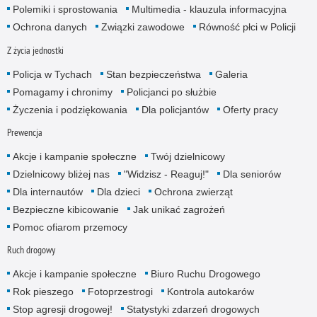
Polemiki i sprostowania
Multimedia - klauzula informacyjna
Ochrona danych
Związki zawodowe
Równość płci w Policji
Z życia jednostki
Policja w Tychach
Stan bezpieczeństwa
Galeria
Pomagamy i chronimy
Policjanci po służbie
Życzenia i podziękowania
Dla policjantów
Oferty pracy
Prewencja
Akcje i kampanie społeczne
Twój dzielnicowy
Dzielnicowy bliżej nas
"Widzisz - Reaguj!"
Dla seniorów
Dla internautów
Dla dzieci
Ochrona zwierząt
Bezpieczne kibicowanie
Jak unikać zagrożeń
Pomoc ofiarom przemocy
Ruch drogowy
Akcje i kampanie społeczne
Biuro Ruchu Drogowego
Rok pieszego
Fotoprzestrogi
Kontrola autokarów
Stop agresji drogowej!
Statystyki zdarzeń drogowych