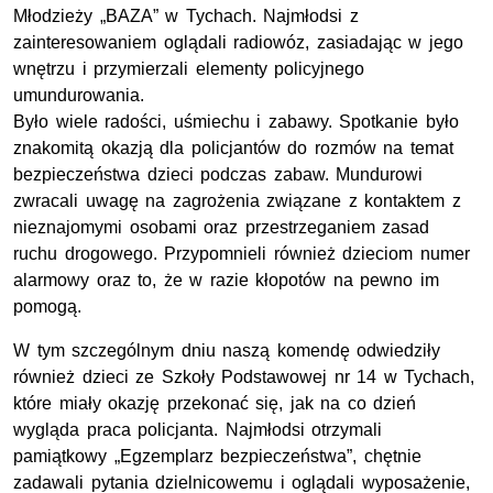
Młodzieży „BAZA” w Tychach.
Najmłodsi
z
zainteresowaniem oglądali radiow
óz
, zasiadając w
jego
wnętrzu i przymierzali elementy policyjnego
umundurowania.
Było wiele radości, uśmiechu i zabawy.
Spotkanie było
znakomit
ą
okazją dla policjantów do rozmów na temat
bezpieczeństwa dzieci podczas zabaw. Mundurowi
zwracali uwagę na zagrożenia związane z kontaktem z
nieznajomymi osobami oraz przestrzeganiem zasad
ruchu drogowego.
P
rzypomnieli
również
dzieciom numer
alarmowy oraz to, że w razie kłopotów na pewno im
pomogą.
W tym szczególnym dniu naszą komendę odwiedziły
również dzieci ze Szkoły Podstawowej nr 14 w Tychach,
które miały okazję przekonać się, jak na co dzień
wygląda praca policjanta. Najmłodsi otrzymali
pamiątkowy „Egzemplarz bezpieczeństwa”, chętnie
zadawali pytania dzielnicowemu
i oglądali wyposażenie,